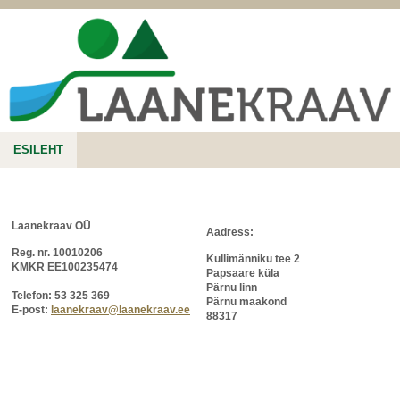
ESILEHT
Laanekraav OÜ
Aadress:
Reg. nr. 10010206
Kullimänniku tee 2
KMKR EE100235474
Papsaare küla
Pärnu linn
Telefon: 53 325 369
Pärnu maakond
E-post:
laanekraav@laanekraav.ee
88317